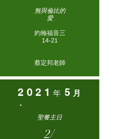
無與倫比的
愛
約翰福音三
14-21
蔡定邦老師
2021
5
年
月
聖餐主日
2/