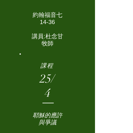
約翰福音七
14-36
講員:杜念甘
牧師
課程
25/
4
耶穌的應許
與爭議