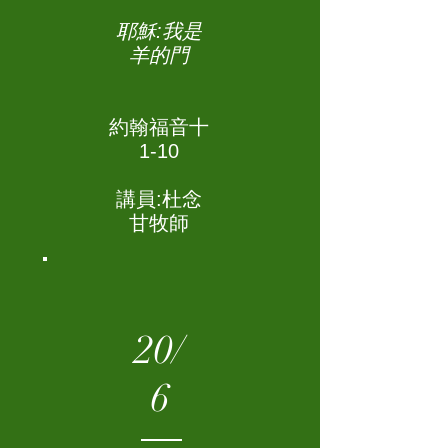
耶穌:我是
羊的門
約翰福音十
1-10
講員:杜念
甘牧師
20/
6