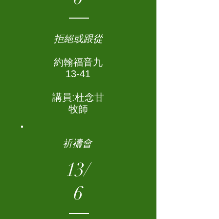
拒絕或跟從
約翰福音九
13-41
講員:杜念甘
牧師
祈禱會
13/
6