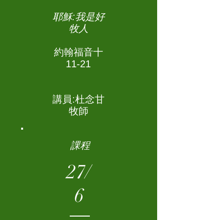
耶穌:我是好
牧人
約翰福音十
11-21
講員:杜念甘
牧師
課程
27/
6