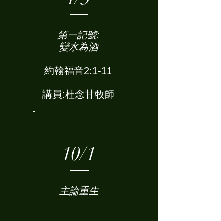
第一記號:
變水為酒
約翰福音2:1-11
講員:杜念甘牧師
10/1
主論重生