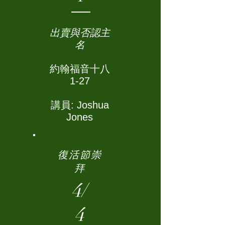
出賣與否認主
名
約翰福音十八
1-27
講員: Joshua
Jones
復活節崇
拜
4/
4