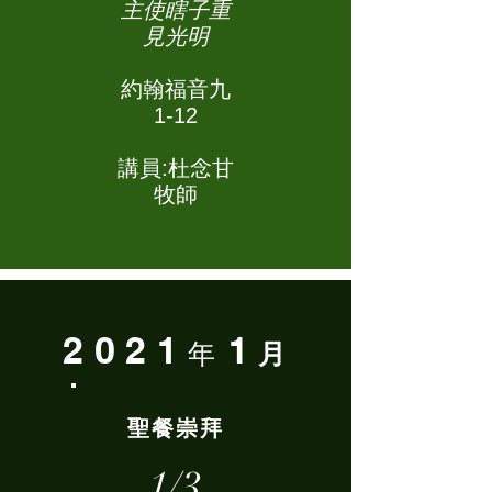
主使瞎子重
見光明
約翰福音九
1-12
講員:杜念甘
牧師
2021
1
年
月
聖餐崇拜
1/3