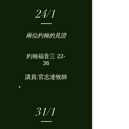
24/1
兩位約翰的見證
約翰福音三 22-
36
講員:官志達牧師
31/1