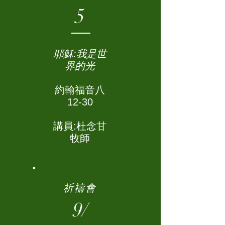
5
耶穌:我是世
界的光
約翰福音八
12-30
講員:杜念甘
牧師
祈禱會
9/