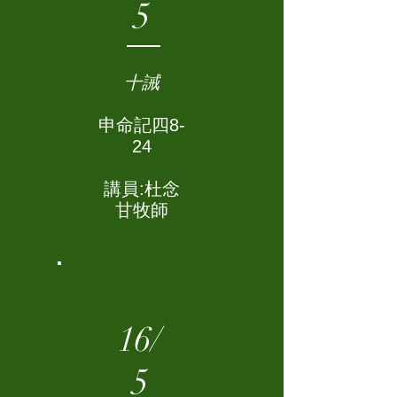
5
十誡
申命記四8-
24
講員:杜念
甘牧師
16/
5