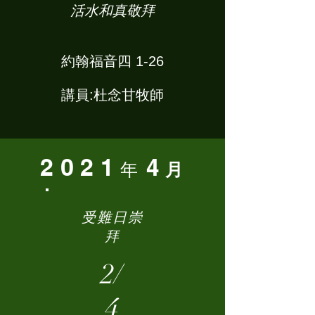
活水和真敬拜
約翰福音四 1-26
講員:杜念甘牧師
2021
4
年
月
受難日崇
拜
2/
4