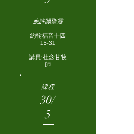
應許賜聖靈
約翰福音十四
15-31
講員:杜念甘牧
師
課程
30/
5