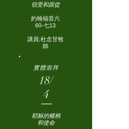
領受和跟從
約翰福音六
60-七13
講員:杜念甘牧
師
實體崇拜
18/
4
耶穌的權柄
和使命