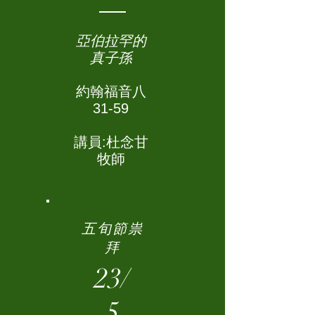
亞伯拉罕的
真子孫
約翰福音八
31-59
講員:杜念甘
牧師
五旬節祟
拜
23/
5