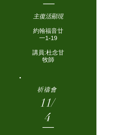
主復活顯現
約翰福音廿
一1-19
講員:杜念甘
牧師
祈禱會
11/
4